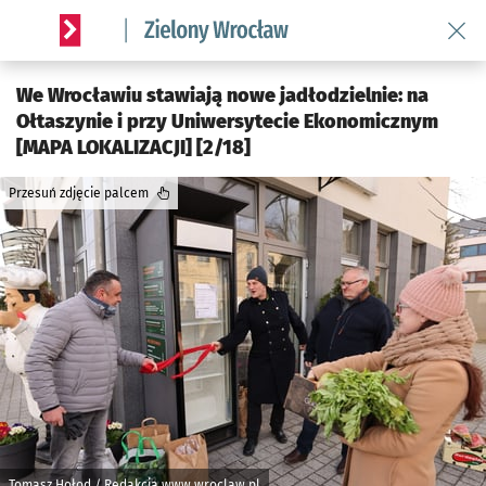
Wróć 
Serwis informacyjny wroclaw.pl podserwis: Środowisko we 
We Wrocławiu stawiają nowe jadłodzielnie: na
Ołtaszynie i przy Uniwersytecie Ekonomicznym
[MAPA LOKALIZACJI] [2/18]
Przesuń zdjęcie palcem
Tomasz Hołod / Redakcja www.wroclaw.pl