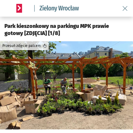
Wróć 
Serwis informacyjny wroclaw.pl podserwis: Środowisko we 
Park kieszonkowy na parkingu MPK prawie
gotowy [ZDJĘCIA] [1/8]
Przesuń zdjęcie palcem