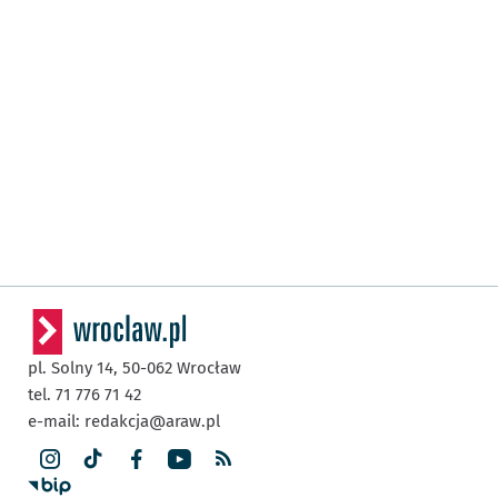
pl. Solny 14,
50-062
Wrocław
tel. 71 776 71 42
e-mail:
redakcja@araw.pl