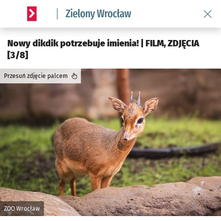
Wróć 
Serwis informacyjny wroclaw.pl podserwis: Środowisko we 
Nowy dikdik potrzebuje imienia! | FILM, ZDJĘCIA
[3/8]
Przesuń zdjęcie palcem
ZOO Wrocław