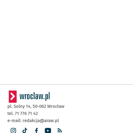
pl. Solny 14,
50-062
Wrocław
tel. 71 776 71 42
e-mail:
redakcja@araw.pl