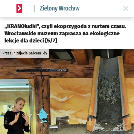
Wróć 
Serwis informacyjny wroclaw.pl podserwis: Środowisko we 
„KRANOludki”, czyli ekoprzygoda z nurtem czasu.
Wrocławskie muzeum zaprasza na ekologiczne
lekcje dla dzieci [5/7]
Przesuń zdjęcie palcem