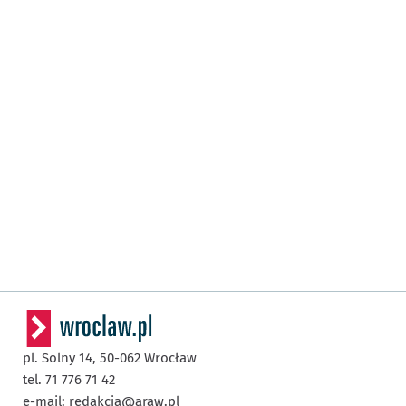
pl. Solny 14,
50-062
Wrocław
tel. 71 776 71 42
e-mail:
redakcja@araw.pl