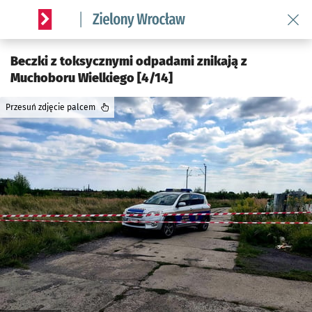
Wróć 
Serwis informacyjny wroclaw.pl podserwis: Środowisko we 
Beczki z toksycznymi odpadami znikają z
Muchoboru Wielkiego [4/14]
Przesuń zdjęcie palcem