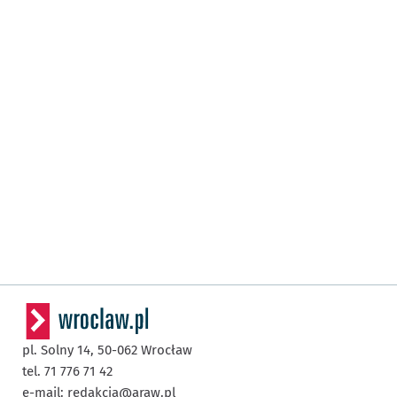
pl. Solny 14,
50-062
Wrocław
tel. 71 776 71 42
e-mail:
redakcja@araw.pl