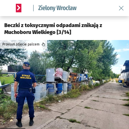
Wróć 
Serwis informacyjny wroclaw.pl podserwis: Środowisko we 
Beczki z toksycznymi odpadami znikają z
Muchoboru Wielkiego [3/14]
Przesuń zdjęcie palcem