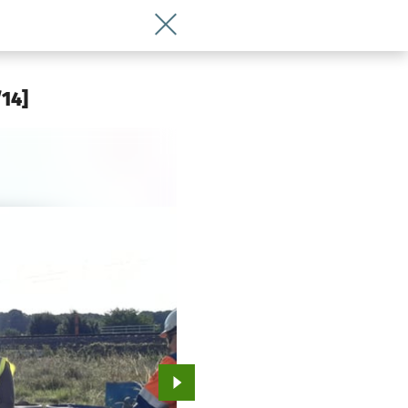
Wróć do artykułu Beczki z toksycznym
/14]
Przejdź do kolejnego zdjęcia.