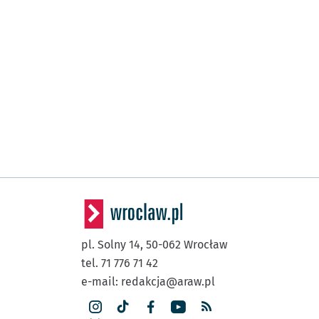
pl. Solny 14,
50-062
Wrocław
tel. 71 776 71 42
e-mail:
redakcja@araw.pl