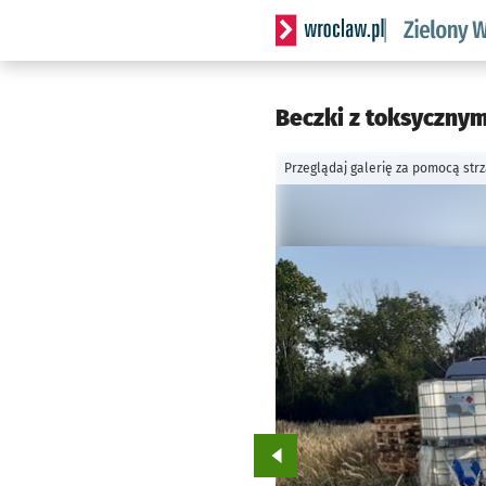
Serwis informacyjny wrocl
Beczki z toksycznym
Przeglądaj galerię za pomocą str
Przejdź do poprzedniego zd