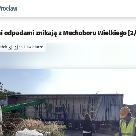
aw.pl podserwis: Środowisko we Wrocławiu
i odpadami znikają z Muchoboru Wielkiego [2
załek
na klawiaturze
jęcia.