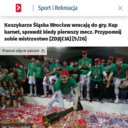
Wróć 
Serwis informacyjny wroclaw.pl podserwis: Sport i rekreacja
Koszykarze Śląska Wrocław wracają do gry. Kup
karnet, sprawdź kiedy pierwszy mecz. Przypomnij
sobie mistrzostwo [ZDJĘCIA] [5/26]
Przesuń zdjęcie palcem
fot. Tomasz Hołod