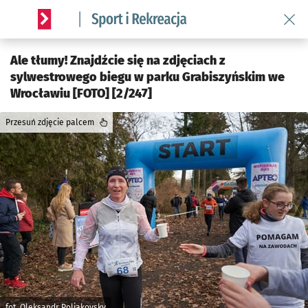
Wróć 
Serwis informacyjny wroclaw.pl podserwis: Sport i rekreacja
Ale tłumy! Znajdźcie się na zdjęciach z
sylwestrowego biegu w parku Grabiszyńskim we
Wrocławiu [FOTO] [2/247]
Przesuń zdjęcie palcem
fot. Oleksandr Poliakovsky