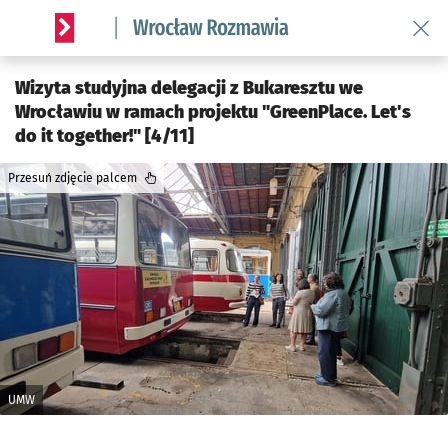
Wróć 
Serwis informacyjny wroclaw.pl podserwis: Rozmawia
Wizyta studyjna delegacji z Bukaresztu we
Wrocławiu w ramach projektu "GreenPlace. Let's
do it together!" [4/11]
Przesuń zdjęcie palcem
UMW