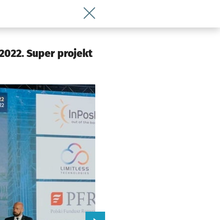
Wróć do artykułu Statuetki rozdane. L
 Wrocławia
2022. Super projekt