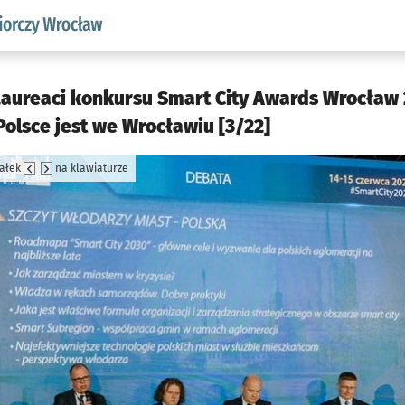
w.pl podserwis: Strategia rozwoju przedsiębiorczości miasta
Laureaci konkursu Smart City Awards Wrocław 
Polsce jest we Wrocławiu [3/22]
załek
na klawiaturze