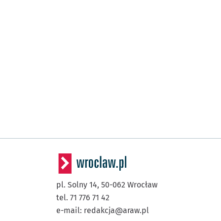
pl. Solny 14,
50-062
Wrocław
tel. 71 776 71 42
e-mail:
redakcja@araw.pl