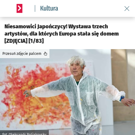
Wróć 
Serwis informacyjny wroclaw.pl podserwis: Kultura
Niesamowici Japończycy! Wystawa trzech
artystów, dla których Europa stała się domem
[ZDJĘCIA] [1/83]
Przesuń zdjęcie palcem
fot. Oleksandr Poliakovsky