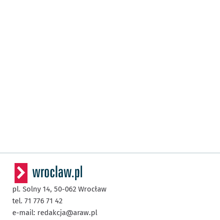
pl. Solny 14,
50-062
Wrocław
tel. 71 776 71 42
e-mail:
redakcja@araw.pl