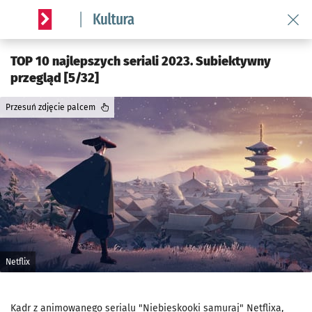
Wróć 
Serwis informacyjny wroclaw.pl podserwis: Kultura
TOP 10 najlepszych seriali 2023. Subiektywny
przegląd [5/32]
Przesuń zdjęcie palcem
Netflix
Kadr z animowanego serialu "Niebieskooki samuraj" Netflixa,