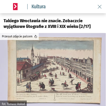
Wróć 
Serwis informacyjny wroclaw.pl podserwis: Kultura
Takiego Wrocławia nie znacie. Zobaczcie
wyjątkowe litografie z XVIII i XIX wieku [2/17]
Przesuń zdjęcie palcem
fot. Tomasz Hołod