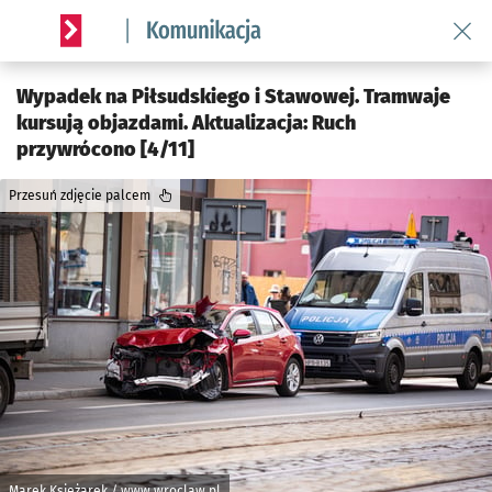
Wróć 
Serwis informacyjny wroclaw.pl podserwis: Komunikacja
Wypadek na Piłsudskiego i Stawowej. Tramwaje
kursują objazdami. Aktualizacja: Ruch
przywrócono [4/11]
Przesuń zdjęcie palcem
Marek Księżarek / www.wroclaw.pl