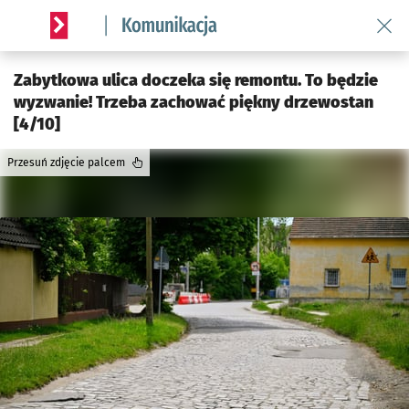
Wróć 
Serwis informacyjny wroclaw.pl podserwis: Komunikacja
Zabytkowa ulica doczeka się remontu. To będzie
wyzwanie! Trzeba zachować piękny drzewostan
[4/10]
Przesuń zdjęcie palcem