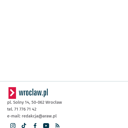
pl. Solny 14,
50-062
Wrocław
tel. 71 776 71 42
e-mail:
redakcja@araw.pl