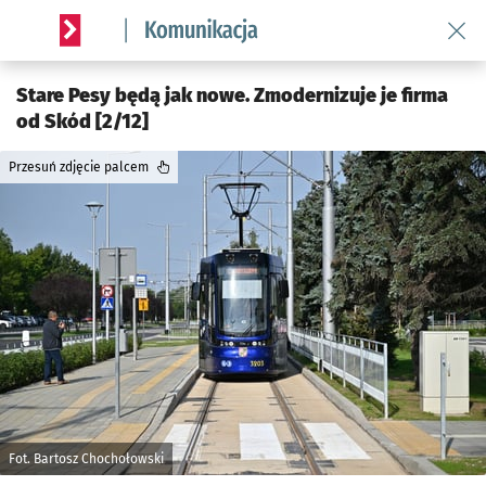
Wróć 
Serwis informacyjny wroclaw.pl podserwis: Komunikacja
Stare Pesy będą jak nowe. Zmodernizuje je firma
od Skód [2/12]
Przesuń zdjęcie palcem
Fot. Bartosz Chochołowski