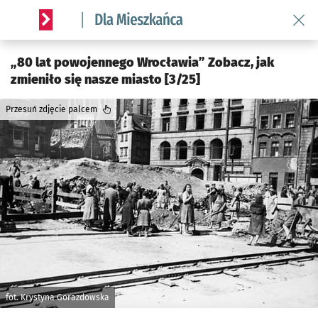
Wróć 
Serwis informacyjny wroclaw.pl podserwis: Dla mieszkańca
„80 lat powojennego Wrocławia” Zobacz, jak
zmieniło się nasze miasto [3/25]
Przesuń zdjęcie palcem
fot. Krystyna Gorazdowska