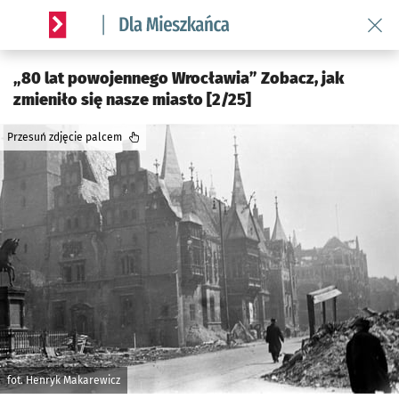
Wróć 
Serwis informacyjny wroclaw.pl podserwis: Dla mieszkańca
„80 lat powojennego Wrocławia” Zobacz, jak
zmieniło się nasze miasto [2/25]
Przesuń zdjęcie palcem
fot. Henryk Makarewicz