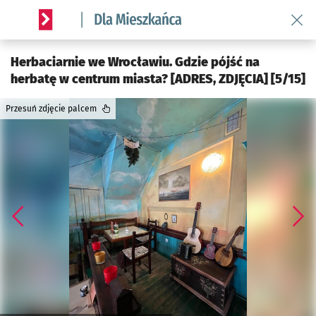
Wróć 
Serwis informacyjny wroclaw.pl podserwis: Dla mieszkańca
Herbaciarnie we Wrocławiu. Gdzie pójść na
herbatę w centrum miasta? [ADRES, ZDJĘCIA] [5/15]
Przesuń zdjęcie palcem