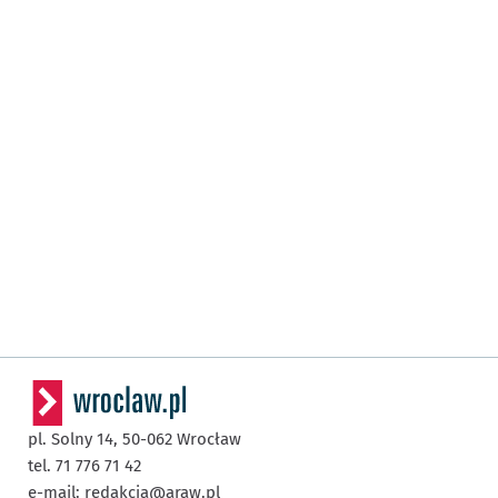
pl. Solny 14,
50-062
Wrocław
tel. 71 776 71 42
e-mail:
redakcja@araw.pl