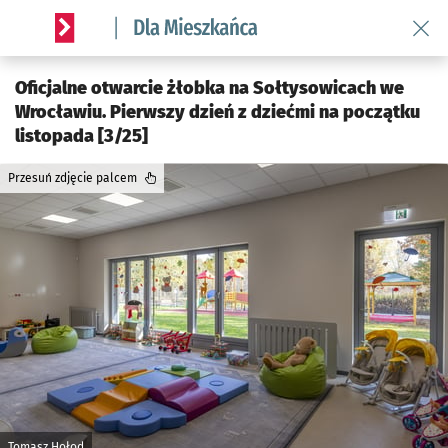
Wróć 
Serwis informacyjny wroclaw.pl podserwis: Dla mieszkańca
Oficjalne otwarcie żłobka na Sołtysowicach we
Wrocławiu. Pierwszy dzień z dziećmi na początku
listopada [3/25]
Przesuń zdjęcie palcem
Tomasz Hołod