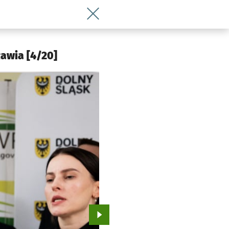
Wróć do artykułu Miasto dostało 65 he
ławia [4/20]
Przejdź do kolejnego zdjęcia.