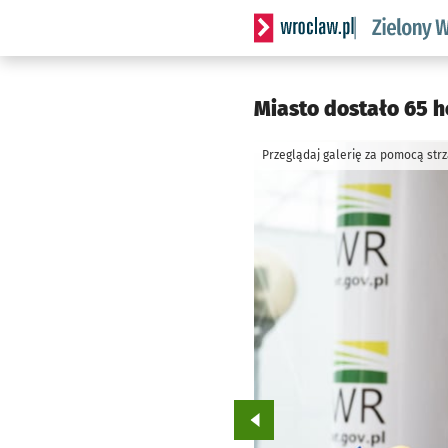
Serwis informacyjny wrocl
Miasto dostało 65 h
Przeglądaj galerię za pomocą str
Przejdź do poprzedniego zd