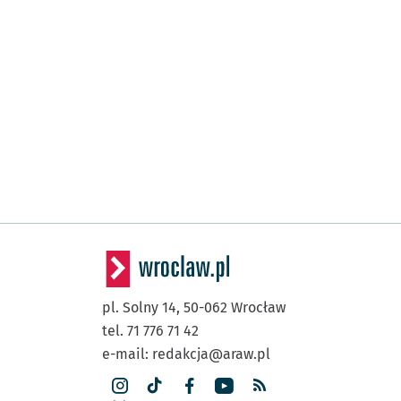
pl. Solny 14,
50-062
Wrocław
tel. 71 776 71 42
e-mail:
redakcja@araw.pl