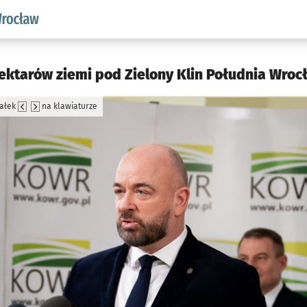
aw.pl podserwis: Środowisko we Wrocławiu
ektarów ziemi pod Zielony Klin Południa Wroc
załek
na klawiaturze
jęcia.