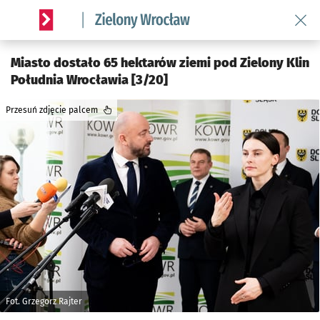
Wróć 
Serwis informacyjny wroclaw.pl podserwis: Środowisko we 
Miasto dostało 65 hektarów ziemi pod Zielony Klin
Południa Wrocławia [3/20]
Przesuń zdjęcie palcem
Fot. Grzegorz Rajter