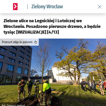
Wróć 
Serwis informacyjny wroclaw.pl podserwis: Środowisko we 
Zielone ulice na Legnickiej i Lotniczej we
Wrocławiu. Posadzono pierwsze drzewo, a będzie
tysiąc [WIZUALIZACJE] [4/13]
Przesuń zdjęcie palcem
fot. Tomasz Hołod