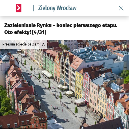
Wróć 
Serwis informacyjny wroclaw.pl podserwis: Środowisko we 
Zazielenianie Rynku – koniec pierwszego etapu.
Oto efekty! [4/31]
Przesuń zdjęcie palcem