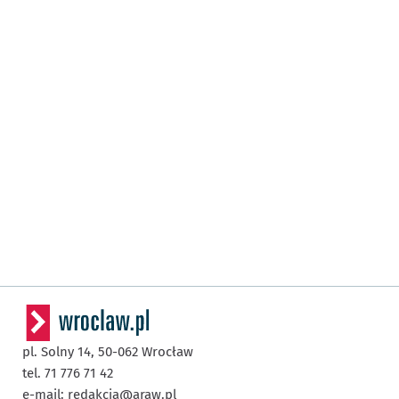
pl. Solny 14,
50-062
Wrocław
tel. 71 776 71 42
e-mail:
redakcja@araw.pl