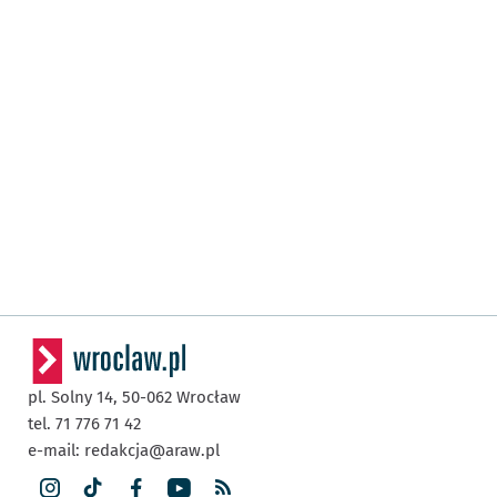
pl. Solny 14,
50-062
Wrocław
tel. 71 776 71 42
e-mail:
redakcja@araw.pl