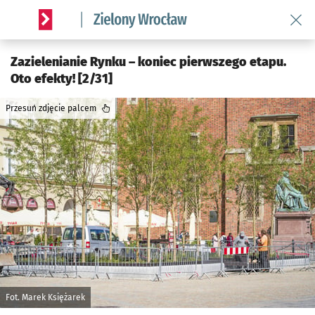
Wróć 
Serwis informacyjny wroclaw.pl podserwis: Środowisko we 
Zazielenianie Rynku – koniec pierwszego etapu.
Oto efekty! [2/31]
Przesuń zdjęcie palcem
Fot. Marek Księżarek