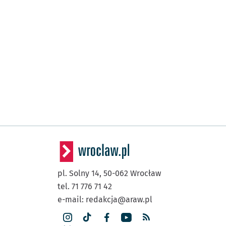
pl. Solny 14,
50-062
Wrocław
tel. 71 776 71 42
e-mail:
redakcja@araw.pl