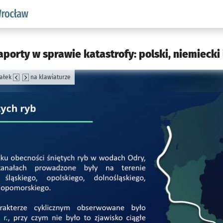
aw.pl podserwis: Środowisko we Wrocławiu
aporty w sprawie katastrofy: polski, niemiecki
załek
na klawiaturze
jęcia.