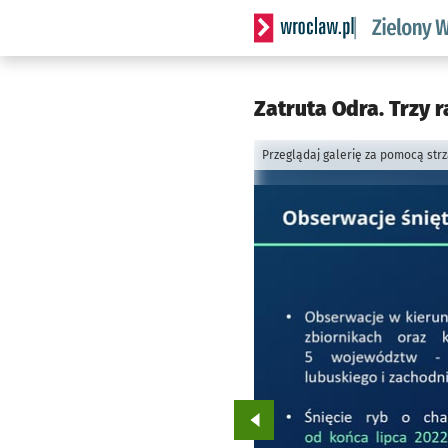
Serwis informacyjny wrocl
Zatruta Odra. Trzy r
Przeglądaj galerię za pomocą str
Przejdź do poprzedniego zd