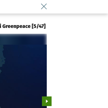
Wróć do artykułu Zatruta Odra. Trzy ra
 i Greenpeace [5/47]
Przejdź do kolejnego zdjęcia.