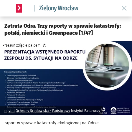
Wróć 
Serwis informacyjny wroclaw.pl podserwis: Środowisko we 
Zatruta Odra. Trzy raporty w sprawie katastrofy:
polski, niemiecki i Greenpeace [1/47]
Przesuń zdjęcie palcem
Instytut Ochrony Środowiska - Państwowy Instytut Badawczy
raport w sprawie katastrofy ekologicznej na Odrze