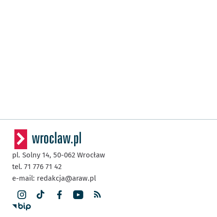
pl. Solny 14,
50-062
Wrocław
tel. 71 776 71 42
e-mail:
redakcja@araw.pl