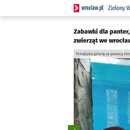
Serwis informacyjny wrocl
Zabawki dla panter,
zwierząt we wrocła
Przeglądaj galerię za pomocą str