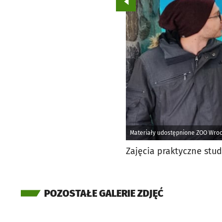
Przejdź do poprzedniego zd
Materiały udostępnione ZOO Wro
Zajęcia praktyczne st
POZOSTAŁE GALERIE ZDJĘĆ