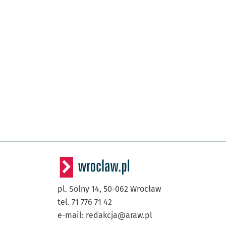
pl. Solny 14,
50-062
Wrocław
tel. 71 776 71 42
e-mail:
redakcja@araw.pl