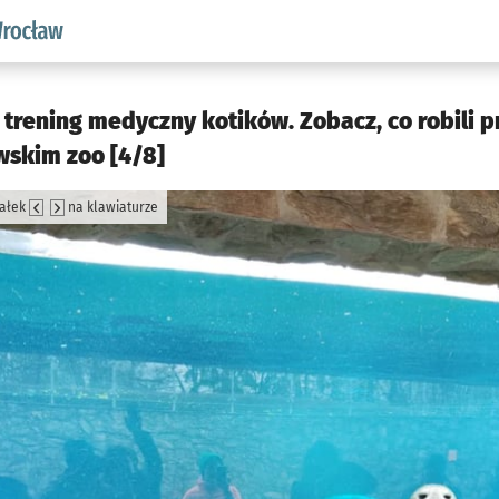
aw.pl podserwis: Środowisko we Wrocławiu
 trening medyczny kotików. Zobacz, co robili 
wskim zoo [4/8]
załek
na klawiaturze