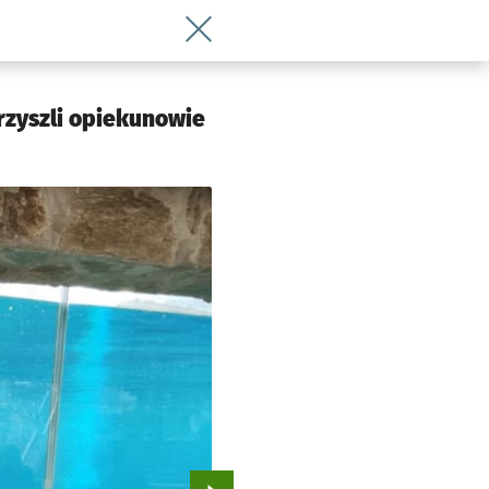
Wróć do artykułu Zabawki dla panter, 
przyszli opiekunowie