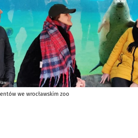
jęcia.
cław
udentów we wrocławskim zoo