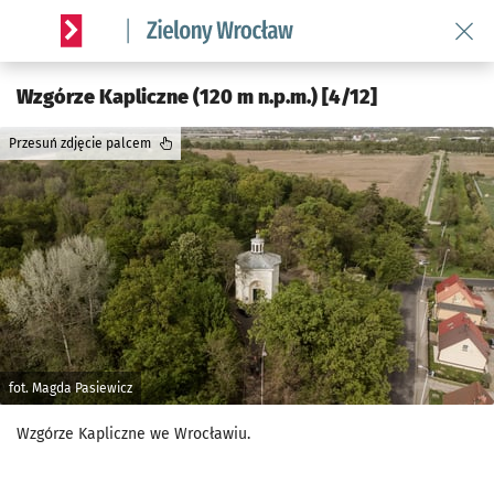
Wróć 
Serwis informacyjny wroclaw.pl podserwis: Środowisko we 
Wzgórze Kapliczne (120 m n.p.m.) [4/12]
Przesuń zdjęcie palcem
fot. Magda Pasiewicz
Wzgórze Kapliczne we Wrocławiu.