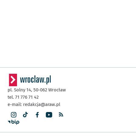
pl. Solny 14,
50-062
Wrocław
tel. 71 776 71 42
e-mail:
redakcja@araw.pl