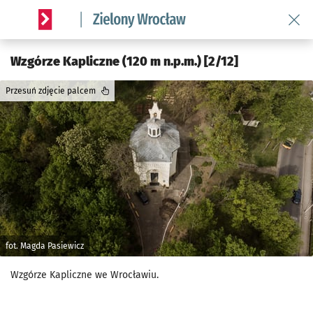
Wróć 
Serwis informacyjny wroclaw.pl podserwis: Środowisko we 
Wzgórze Kapliczne (120 m n.p.m.) [2/12]
Przesuń zdjęcie palcem
fot. Magda Pasiewicz
Wzgórze Kapliczne we Wrocławiu.