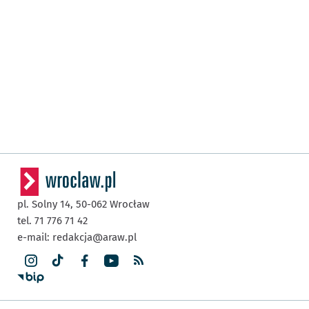
pl. Solny 14,
50-062
Wrocław
tel. 71 776 71 42
e-mail:
redakcja@araw.pl