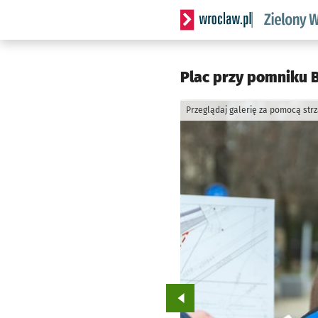
Serwis informacyjny wrocl
Plac przy pomniku B
Przeglądaj galerię za pomocą str
Przejdź do poprzedniego zd