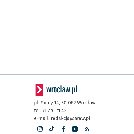
pl. Solny 14,
50-062
Wrocław
tel. 71 776 71 42
e-mail:
redakcja@araw.pl