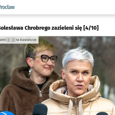
aw.pl podserwis: Środowisko we Wrocławiu
olesława Chrobrego zazieleni się [4/10]
załek
na klawiaturze
jęcia.