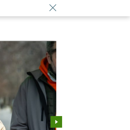
Wróć do artykułu Plac przy pomniku Bo
Przejdź do kolejnego zdjęcia.