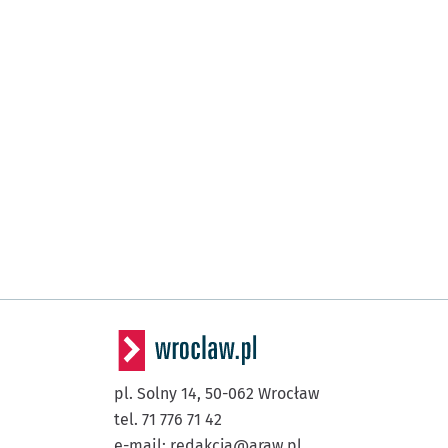
pl. Solny 14,
50-062
Wrocław
tel. 71 776 71 42
e-mail:
redakcja@araw.pl