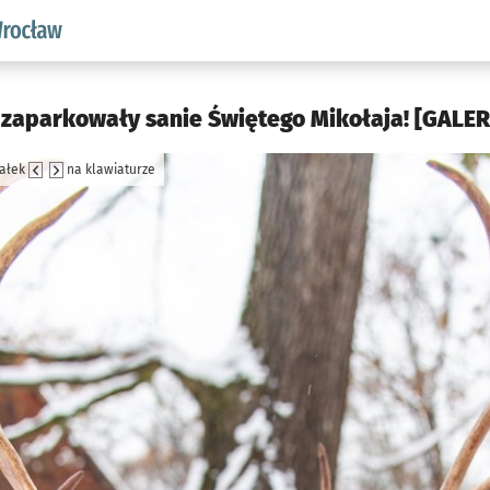
aw.pl podserwis: Środowisko we Wrocławiu
 zaparkowały sanie Świętego Mikołaja! [GALERI
załek
na klawiaturze
jęcia.