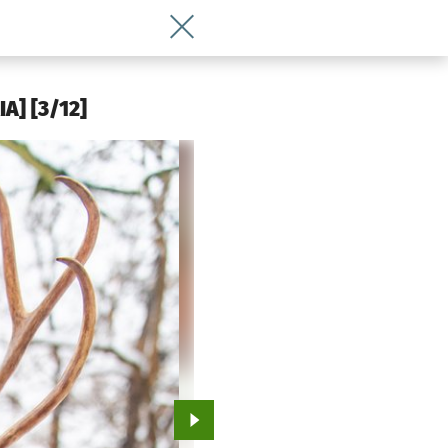
Wróć do artykułu No nareszcie! W zoo 
A] [3/12]
Przejdź do kolejnego zdjęcia.