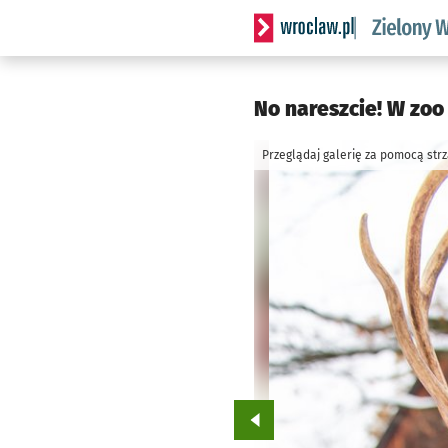
Serwis informacyjny wrocl
No nareszcie! W zoo
Przeglądaj galerię za pomocą str
Przejdź do poprzedniego zd