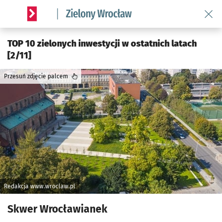
Wróć 
Serwis informacyjny wroclaw.pl podserwis: Środowisko we 
TOP 10 zielonych inwestycji w ostatnich latach
[2/11]
Przesuń zdjęcie palcem
Redakcja www.wroclaw.pl
Skwer Wrocławianek