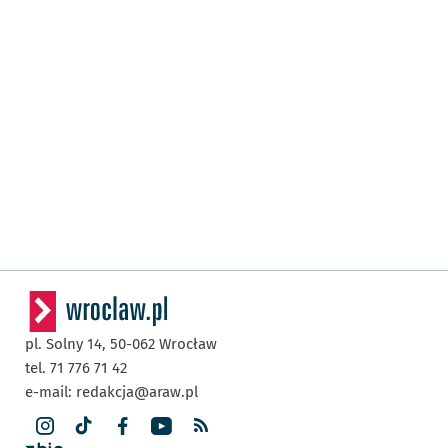
pl. Solny 14,
50-062
Wrocław
tel. 71 776 71 42
e-mail:
redakcja@araw.pl