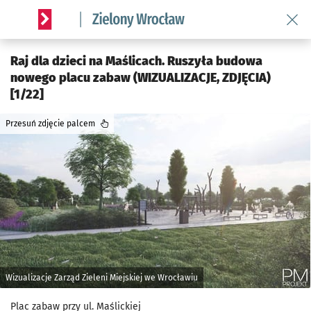
Wróć 
Serwis informacyjny wroclaw.pl podserwis: Środowisko we 
Raj dla dzieci na Maślicach. Ruszyła budowa
nowego placu zabaw (WIZUALIZACJE, ZDJĘCIA)
[1/22]
Przesuń zdjęcie palcem
Wizualizacje Zarząd Zieleni Miejskiej we Wrocławiu
Plac zabaw przy ul. Maślickiej