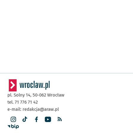
pl. Solny 14,
50-062
Wrocław
tel. 71 776 71 42
e-mail:
redakcja@araw.pl