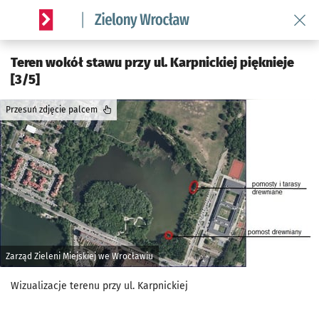
Wróć 
Serwis informacyjny wroclaw.pl podserwis: Środowisko we 
Teren wokół stawu przy ul. Karpnickiej pięknieje
[3/5]
Przesuń zdjęcie palcem
Zarząd Zieleni Miejskiej we Wrocławiu
Wizualizacje terenu przy ul. Karpnickiej