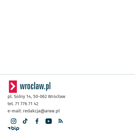
pl. Solny 14,
50-062
Wrocław
tel. 71 776 71 42
e-mail:
redakcja@araw.pl