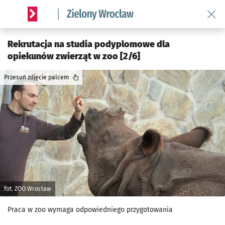
Wróć 
Serwis informacyjny wroclaw.pl podserwis: Środowisko we 
Rekrutacja na studia podyplomowe dla
opiekunów zwierząt w zoo [2/6]
Przesuń zdjęcie palcem
fot. ZOO Wrocław
Praca w zoo wymaga odpowiedniego przygotowania