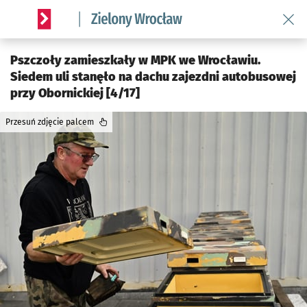
Wróć 
Serwis informacyjny wroclaw.pl podserwis: Środowisko we 
Pszczoły zamieszkały w MPK we Wrocławiu.
Siedem uli stanęło na dachu zajezdni autobusowej
przy Obornickiej [4/17]
Przesuń zdjęcie palcem