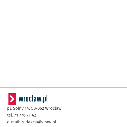
pl. Solny 14,
50-062
Wrocław
tel. 71 776 71 42
e-mail:
redakcja@araw.pl