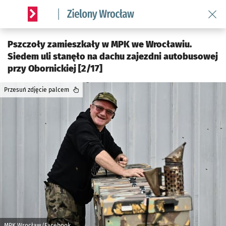
Wróć 
Serwis informacyjny wroclaw.pl podserwis: Środowisko we 
Pszczoły zamieszkały w MPK we Wrocławiu.
Siedem uli stanęło na dachu zajezdni autobusowej
przy Obornickiej [2/17]
Przesuń zdjęcie palcem
MPK Wrocław/Facebook