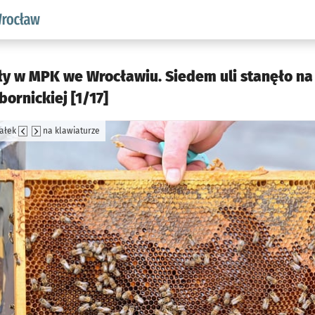
aw.pl podserwis: Środowisko we Wrocławiu
ły w MPK we Wrocławiu. Siedem uli stanęło na
ornickiej [1/17]
załek
na klawiaturze