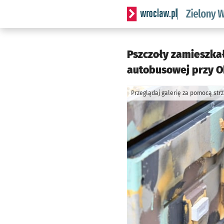
Serwis informacyjny wrocl
Pszczoły zamieszka
autobusowej przy Ob
Przeglądaj galerię za pomocą str