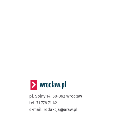
pl. Solny 14,
50-062
Wrocław
tel. 71 776 71 42
e-mail:
redakcja@araw.pl