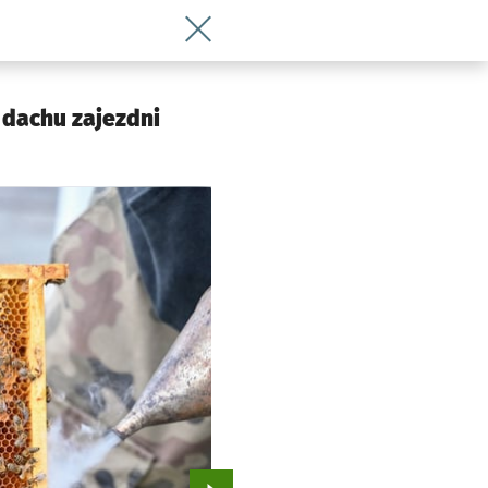
Wróć do artykułu Pszczoły zamieszkał
 dachu zajezdni