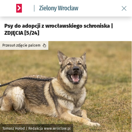
Wróć 
Serwis informacyjny wroclaw.pl podserwis: Środowisko we 
Psy do adopcji z wrocławskiego schroniska |
ZDJĘCIA [5/24]
Przesuń zdjęcie palcem
Tomasz Hołod / Redakcja www.wroclaw.pl