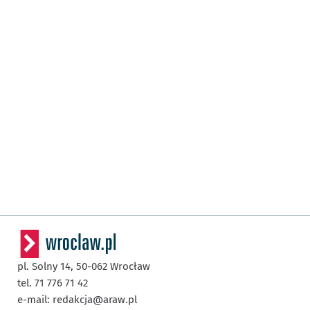
pl. Solny 14,
50-062
Wrocław
tel. 71 776 71 42
e-mail:
redakcja@araw.pl