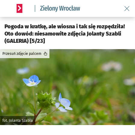
Wróć 
Serwis informacyjny wroclaw.pl podserwis: Środowisko we 
Pogoda w kratkę, ale wiosna i tak się rozpędziła!
Oto dowód: niesamowite zdjęcia Jolanty Szabli
(GALERIA) [5/23]
Przesuń zdjęcie palcem
fot. Jolanta Szabla