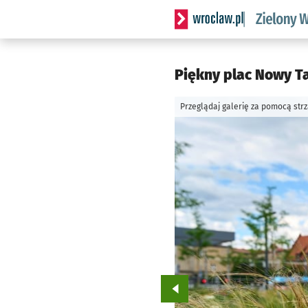
Serwis informacyjny wrocl
Piękny plac Nowy Tar
Przeglądaj galerię za pomocą str
Przejdź do poprzedniego zd