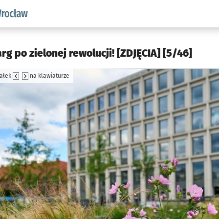
aw.pl podserwis: Środowisko we Wrocławiu
g po zielonej rewolucji! [ZDJĘCIA] [5/46]
załek
na klawiaturze
jęcia.