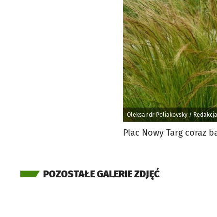
Oleksandr Poliakovsky / Redakcj
Plac Nowy Targ coraz bar
POZOSTAŁE GALERIE ZDJĘĆ