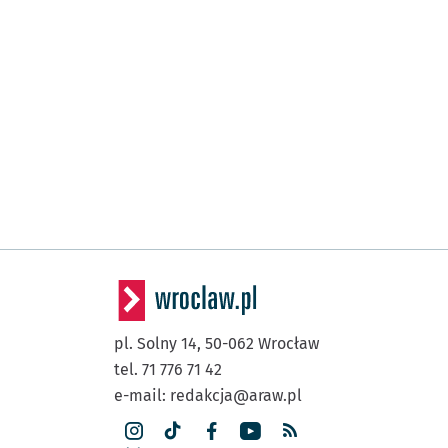
pl. Solny 14,
50-062
Wrocław
tel. 71 776 71 42
e-mail:
redakcja@araw.pl