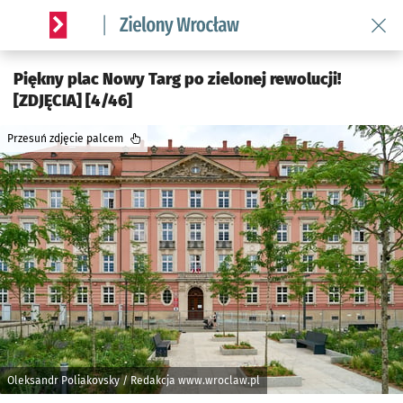
Wróć 
Serwis informacyjny wroclaw.pl podserwis: Środowisko we 
Piękny plac Nowy Targ po zielonej rewolucji!
[ZDJĘCIA] [4/46]
Przesuń zdjęcie palcem
Oleksandr Poliakovsky / Redakcja www.wroclaw.pl