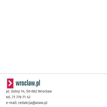
pl. Solny 14,
50-062
Wrocław
tel. 71 776 71 42
e-mail:
redakcja@araw.pl