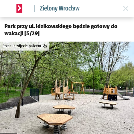
Wróć 
Serwis informacyjny wroclaw.pl podserwis: Środowisko we 
Park przy ul. Idzikowskiego będzie gotowy do
wakacji [5/29]
Przesuń zdjęcie palcem