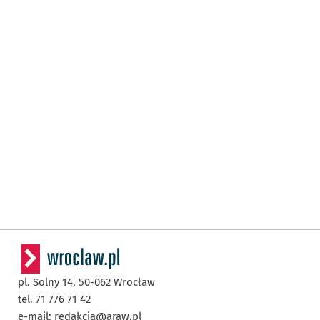
pl. Solny 14,
50-062
Wrocław
tel. 71 776 71 42
e-mail:
redakcja@araw.pl