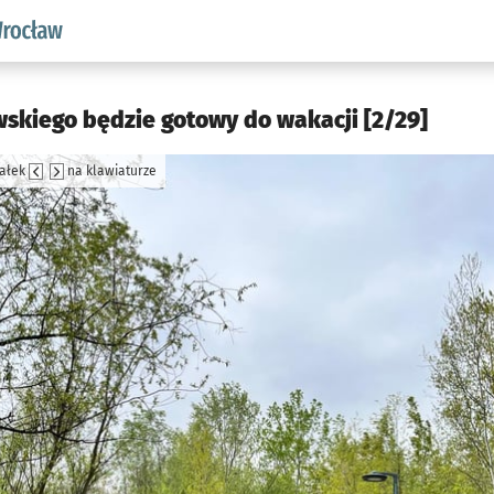
aw.pl podserwis: Środowisko we Wrocławiu
owskiego będzie gotowy do wakacji [2/29]
załek
na klawiaturze
jęcia.