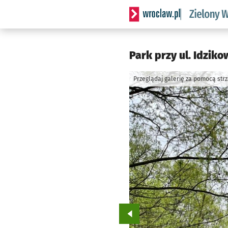
Serwis informacyjny wrocl
Park przy ul. Idzik
Przeglądaj galerię za pomocą str
Przejdź do poprzedniego zd