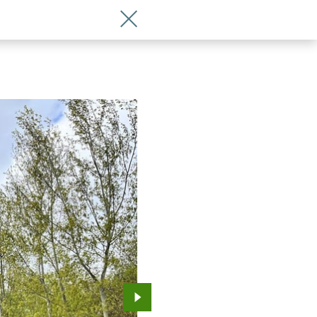
Wróć do artykułu Park przy ul. Idziko
Przejdź do kolejnego zdjęcia.