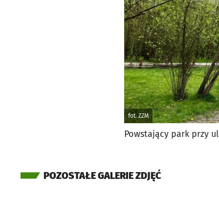
fot. ZZM
Powstający park przy u
POZOSTAŁE GALERIE ZDJĘĆ