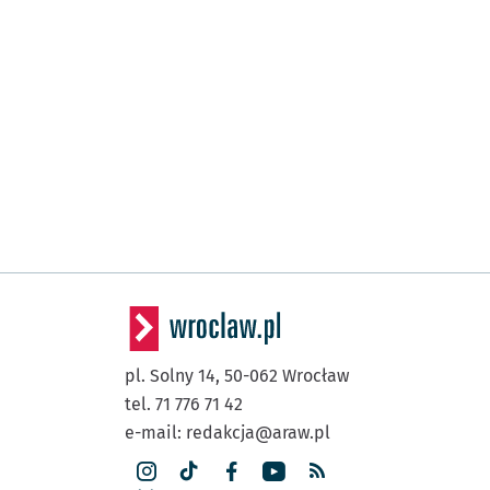
pl. Solny 14,
50-062
Wrocław
tel. 71 776 71 42
e-mail:
redakcja@araw.pl