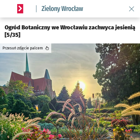
Wróć 
Serwis informacyjny wroclaw.pl podserwis: Środowisko we 
Ogród Botaniczny we Wrocławiu zachwyca jesienią
[5/35]
Przesuń zdjęcie palcem