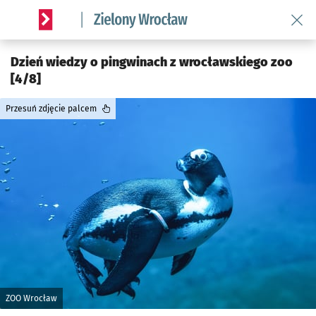
Wróć 
Serwis informacyjny wroclaw.pl podserwis: Środowisko we 
Dzień wiedzy o pingwinach z wrocławskiego zoo
[4/8]
Przesuń zdjęcie palcem
ZOO Wrocław