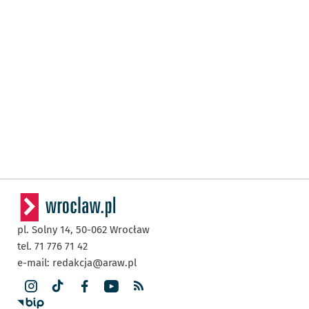
pl. Solny 14,
50-062
Wrocław
tel. 71 776 71 42
e-mail:
redakcja@araw.pl