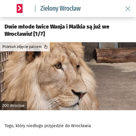
Wróć 
Serwis informacyjny wroclaw.pl podserwis: Środowisko we 
Dwie młode lwice Wanja i Malkia są już we
Wrocławiu! [1/7]
Przesuń zdjęcie palcem
ZOO Wrocław
Togo, który niedługo przyjedzie do Wrocławia