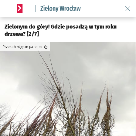
Wróć 
Serwis informacyjny wroclaw.pl podserwis: Środowisko we 
Zielonym do góry! Gdzie posadzą w tym roku
drzewa? [2/7]
Przesuń zdjęcie palcem